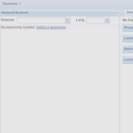
Taxonomy
Deta
Network Browser
Network:
Lang:
No Co
No taxonomy loaded.
Select a taxonomy
.
Prope
Label
Refer
Custo